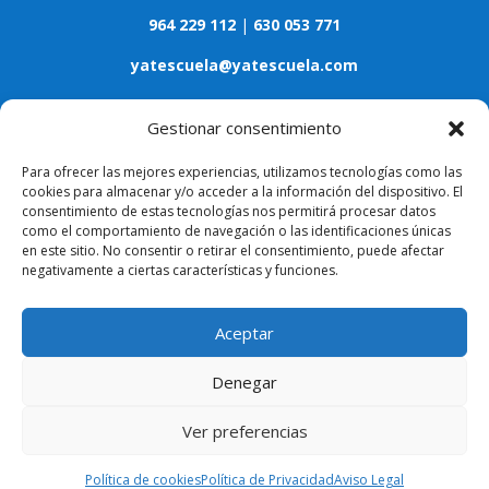
964 229 112
|
630 053 771
yatescuela@yatescuela.com
Calle Museros, 3 - Bajo 12005, Castellón
Gestionar consentimiento
ASPECTOS LEGALES
Para ofrecer las mejores experiencias, utilizamos tecnologías como las
cookies para almacenar y/o acceder a la información del dispositivo. El
Aviso legal
consentimiento de estas tecnologías nos permitirá procesar datos
como el comportamiento de navegación o las identificaciones únicas
en este sitio. No consentir o retirar el consentimiento, puede afectar
Política de privacidad
negativamente a ciertas características y funciones.
Política de cookies
Aceptar
Denegar
Ver preferencias
Diseñado y desarrollado por
Símbolo Digital
Política de cookies
Política de Privacidad
Aviso Legal