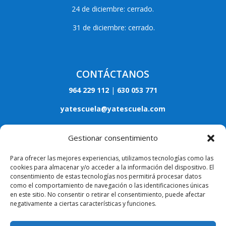
24 de diciembre: cerrado.
31 de diciembre: cerrado.
CONTÁCTANOS
964 229 112
|
630 053 771
yatescuela@yatescuela.com
Calle Museros, 3 - Bajo 12005, Castellón
Gestionar consentimiento
ASPECTOS LEGALES
Para ofrecer las mejores experiencias, utilizamos tecnologías como las
cookies para almacenar y/o acceder a la información del dispositivo. El
Aviso legal
consentimiento de estas tecnologías nos permitirá procesar datos
como el comportamiento de navegación o las identificaciones únicas
en este sitio. No consentir o retirar el consentimiento, puede afectar
Política de privacidad
negativamente a ciertas características y funciones.
Política de cookies